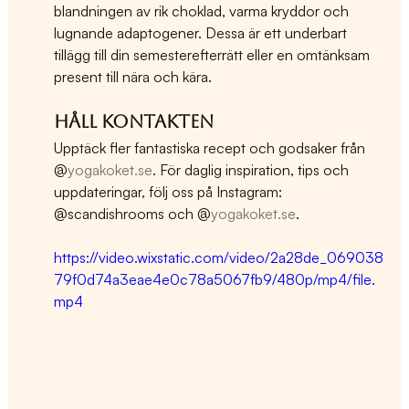
blandningen av rik choklad, varma kryddor och 
lugnande adaptogener. Dessa är ett underbart 
tillägg till din semesterefterrätt eller en omtänksam 
present till nära och kära.
Håll kontakten
Upptäck fler fantastiska recept och godsaker från 
@
yogakoket.se
. För daglig inspiration, tips och 
uppdateringar, följ oss på Instagram: 
@scandishrooms och @
yogakoket.se
. 
https://video.wixstatic.com/video/2a28de_069038
79f0d74a3eae4e0c78a5067fb9/480p/mp4/file.
mp4