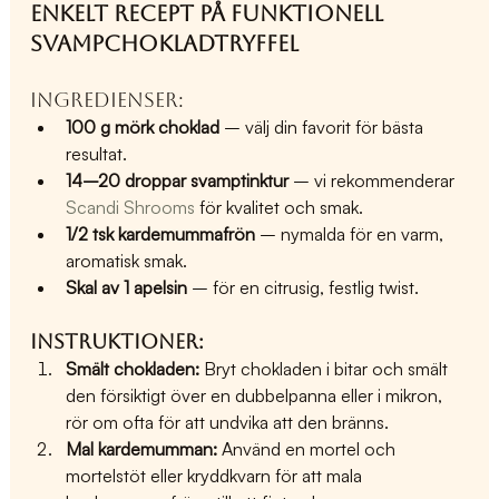
Enkelt recept på funktionell 
svampchokladtryffel
Ingredienser:
100 g mörk choklad
 – välj din favorit för bästa 
resultat.
14–20 droppar svamptinktur
 – vi rekommenderar 
Scandi Shrooms
 för kvalitet och smak.
1/2 tsk kardemummafrön
 – nymalda för en varm, 
aromatisk smak.
Skal av 1 apelsin
 – för en citrusig, festlig twist.
Instruktioner:
Smält chokladen:
 Bryt chokladen i bitar och smält 
den försiktigt över en dubbelpanna eller i mikron, 
rör om ofta för att undvika att den bränns.
Mal kardemumman:
 Använd en mortel och 
mortelstöt eller kryddkvarn för att mala 