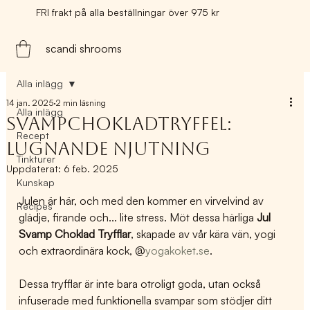
FRI frakt på alla beställningar över 975 kr
scandi shrooms
Alla inlägg
14 jan. 2025
2 min läsning
Alla inlägg
Svampchokladtryffel:
Recept
Lugnande njutning
Tinkturer
Uppdaterat:
6 feb. 2025
Kunskap
Julen är här, och med den kommer en virvelvind av 
Recipes
glädje, firande och... lite stress. Möt dessa härliga 
Jul 
Svamp Choklad Tryfflar
, skapade av vår kära vän, yogi 
och extraordinära kock, @
yogakoket.se
.
Dessa tryfflar är inte bara otroligt goda, utan också 
infuserade med funktionella svampar som stödjer ditt 