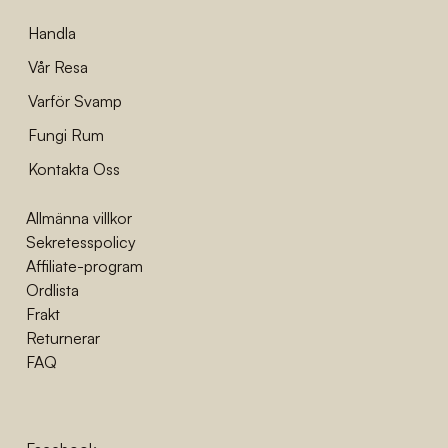
Energibollar med Lion’s Mane &
Cordyceps
Handla
Vår Resa
Varför Svamp
Fungi Rum
Kontakta Oss
Allmänna villkor
Sekretesspolicy
Affiliate-program
Ordlista
Frakt
Returnerar
FAQ