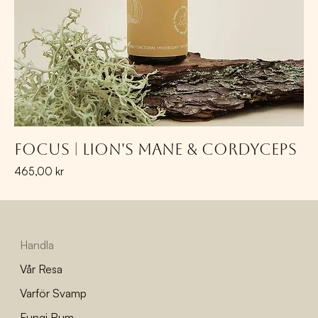
Focus | Lion's Mane & Cordyceps
Pris
465,00 kr
Handla
Vår Resa
Varför Svamp
Fungi Rum